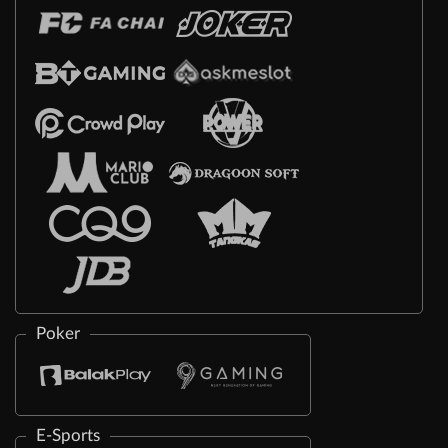
Poker
E-Sports