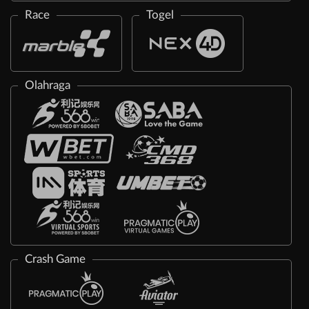
Race
Togel
Olahraga
Crash Game