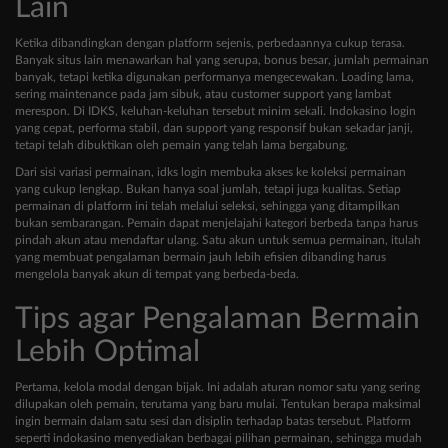
Lain
Ketika dibandingkan dengan platform sejenis, perbedaannya cukup terasa.
Banyak situs lain menawarkan hal yang serupa, bonus besar, jumlah permainan
banyak, tetapi ketika digunakan performanya mengecewakan. Loading lama,
sering maintenance pada jam sibuk, atau customer support yang lambat
merespon. Di IDKS, keluhan-keluhan tersebut minim sekali. Indokasino login
yang cepat, performa stabil, dan support yang responsif bukan sekadar janji,
tetapi telah dibuktikan oleh pemain yang telah lama bergabung.
Dari sisi variasi permainan, idks login membuka akses ke koleksi permainan
yang cukup lengkap. Bukan hanya soal jumlah, tetapi juga kualitas. Setiap
permainan di platform ini telah melalui seleksi, sehingga yang ditampilkan
bukan sembarangan. Pemain dapat menjelajahi kategori berbeda tanpa harus
pindah akun atau mendaftar ulang. Satu akun untuk semua permainan, itulah
yang membuat pengalaman bermain jauh lebih efisien dibanding harus
mengelola banyak akun di tempat yang berbeda-beda.
Tips agar Pengalaman Bermain
Lebih Optimal
Pertama, kelola modal dengan bijak. Ini adalah aturan nomor satu yang sering
dilupakan oleh pemain, terutama yang baru mulai. Tentukan berapa maksimal
ingin bermain dalam satu sesi dan disiplin terhadap batas tersebut. Platform
seperti indokasino menyediakan berbagai pilihan permainan, sehingga mudah