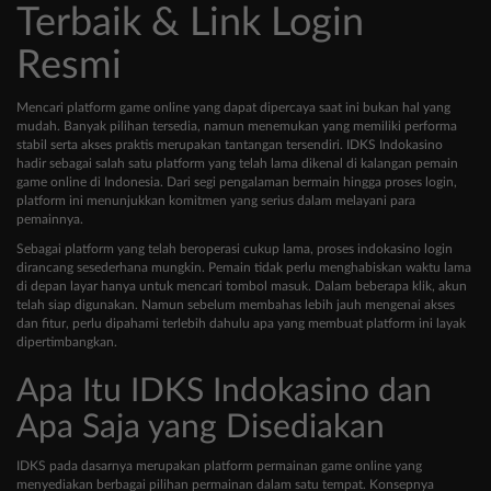
Terbaik & Link Login
Resmi
Mencari platform game online yang dapat dipercaya saat ini bukan hal yang
mudah. Banyak pilihan tersedia, namun menemukan yang memiliki performa
stabil serta akses praktis merupakan tantangan tersendiri. IDKS Indokasino
hadir sebagai salah satu platform yang telah lama dikenal di kalangan pemain
game online di Indonesia. Dari segi pengalaman bermain hingga proses login,
platform ini menunjukkan komitmen yang serius dalam melayani para
pemainnya.
Sebagai platform yang telah beroperasi cukup lama, proses indokasino login
dirancang sesederhana mungkin. Pemain tidak perlu menghabiskan waktu lama
di depan layar hanya untuk mencari tombol masuk. Dalam beberapa klik, akun
telah siap digunakan. Namun sebelum membahas lebih jauh mengenai akses
dan fitur, perlu dipahami terlebih dahulu apa yang membuat platform ini layak
dipertimbangkan.
Apa Itu IDKS Indokasino dan
Apa Saja yang Disediakan
IDKS pada dasarnya merupakan platform permainan game online yang
menyediakan berbagai pilihan permainan dalam satu tempat. Konsepnya