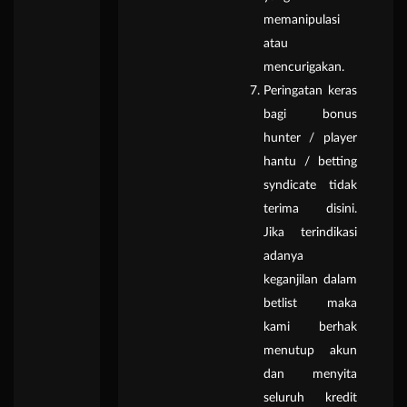
memanipulasi
atau
mencurigakan.
Peringatan keras
bagi bonus
hunter / player
hantu / betting
syndicate tidak
terima disini.
Jika terindikasi
adanya
keganjilan dalam
betlist maka
kami berhak
menutup akun
dan menyita
seluruh kredit