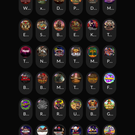
Warrior Graveyard xNudge
xWays Hoarder xSplit
Dead Men Walking
Pearl Harbor
Deadwood xNudge
Milky Ways
El Pasa Gunfight xNudge
Skate or Die
Buffalo Hunter
Evil Goblins xBomb
Karen Maneater
Tombstone No Mercy
The Rave
Nexus Tombstone RIP
Munchies
The Cage
Monkey's Gold xPays
Punk Rocker
Book Of Shadows
Barbarian Fury
Misery Mining
Tomb of Akhenaten
True kult
Fruits
Brick Snake 2000
Rock Bottom
Roadkill
Ugliest Catch
Bushido Way xNudge
Gaelic Gold