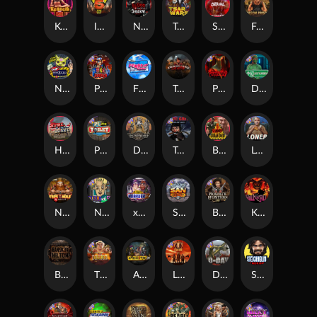
Kenneth Must Die
Infectious 5 xWays
Nexus Blood & Shadow
Tsar Wars
Serial
Folsom Prison
Nexus Outsourced
Punk Rocker 2
Flight Mode
Tombstone Slaughter
Possessed
Disturbed
Home of the Brave
Punk Toilet
Deadwood R.I.P
True Grit Redemption
Blood Diamond
Loner
Nexus Fire In The Hole xBomb
Nine To Five
xWays Hoarder 2
San Quentin xWays
Bounty Hunters xNudge®
Kill Em All
Bangkok Hilton
The Border
Apocalypse Super xNudge
Little Bighorn
D Day
Stockholm Syndrome