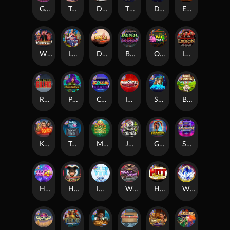
Gluttony
Tombstone
Devil's Crossroad
The Creepy Carnival
DJ Psycho
East Coast Vs West Coast
Whacked
Land of the Free
Dragon Tribe
Benji Killed in Vegas
Outsourced: Payday
Legion X
Remember Gulag
Poison Eve
Coins of Fortune
Immortal Fruits
Space Donkey
Bonus Bunnies
Kiss My Chainsaw
Tractor Beam
Mayan Magic Wildfire
Jingle Balls
Golden Genie And The Walking Wilds
Starstruck
Hot 4 Cash
Harlequin Carnival
Ice Ice Yeti
Walk of Shame
Hot Nudge
WiXX