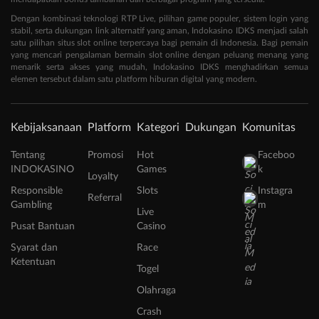
Dengan kombinasi teknologi RTP Live, pilihan game populer, sistem login yang
stabil, serta dukungan link alternatif yang aman, Indokasino IDKS menjadi salah
satu pilihan situs slot online terpercaya bagi pemain di Indonesia. Bagi pemain
yang mencari pengalaman bermain slot online dengan peluang menang yang
menarik serta akses yang mudah, Indokasino IDKS menghadirkan semua
elemen tersebut dalam satu platform hiburan digital yang modern.
Kebijaksanaan
Platform
Kategori
Dukungan
Komunitas
Tentang
Promosi
Hot
Faceboo
INDOKASINO
Games
k
Loyalty
Responsible
Slots
Instagra
Referral
Gambling
m
Live
Pusat Bantuan
Casino
Syarat dan
Race
Ketentuan
Togel
Olahraga
Crash