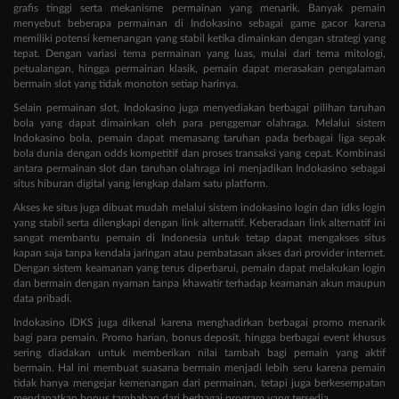
grafis tinggi serta mekanisme permainan yang menarik. Banyak pemain
menyebut beberapa permainan di Indokasino sebagai game gacor karena
memiliki potensi kemenangan yang stabil ketika dimainkan dengan strategi yang
tepat. Dengan variasi tema permainan yang luas, mulai dari tema mitologi,
petualangan, hingga permainan klasik, pemain dapat merasakan pengalaman
bermain slot yang tidak monoton setiap harinya.
Selain permainan slot, Indokasino juga menyediakan berbagai pilihan taruhan
bola yang dapat dimainkan oleh para penggemar olahraga. Melalui sistem
Indokasino bola, pemain dapat memasang taruhan pada berbagai liga sepak
bola dunia dengan odds kompetitif dan proses transaksi yang cepat. Kombinasi
antara permainan slot dan taruhan olahraga ini menjadikan Indokasino sebagai
situs hiburan digital yang lengkap dalam satu platform.
Akses ke situs juga dibuat mudah melalui sistem indokasino login dan idks login
yang stabil serta dilengkapi dengan link alternatif. Keberadaan link alternatif ini
sangat membantu pemain di Indonesia untuk tetap dapat mengakses situs
kapan saja tanpa kendala jaringan atau pembatasan akses dari provider internet.
Dengan sistem keamanan yang terus diperbarui, pemain dapat melakukan login
dan bermain dengan nyaman tanpa khawatir terhadap keamanan akun maupun
data pribadi.
Indokasino IDKS juga dikenal karena menghadirkan berbagai promo menarik
bagi para pemain. Promo harian, bonus deposit, hingga berbagai event khusus
sering diadakan untuk memberikan nilai tambah bagi pemain yang aktif
bermain. Hal ini membuat suasana bermain menjadi lebih seru karena pemain
tidak hanya mengejar kemenangan dari permainan, tetapi juga berkesempatan
mendapatkan bonus tambahan dari berbagai program yang tersedia.