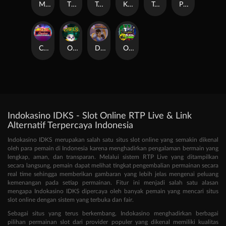
Manhattan Goes Wild
Thor: Hammer Time
Tesla Jolt
Kitchen Drama: Sushi Mania
Tomb of Nefertiti
Pixies vs Pirates
Casino Win Spin
Owls
Dungeon Quest
Outsourced: Slash Game
Indokasino IDKS - Slot Online RTP Live & Link
Alternatif Terpercaya Indonesia
Indokasino IDKS merupakan salah satu situs slot online yang semakin dikenal
oleh para pemain di Indonesia karena menghadirkan pengalaman bermain yang
lengkap, aman, dan transparan. Melalui sistem RTP Live yang ditampilkan
secara langsung, pemain dapat melihat tingkat pengembalian permainan secara
real time sehingga memberikan gambaran yang lebih jelas mengenai peluang
kemenangan pada setiap permainan. Fitur ini menjadi salah satu alasan
mengapa Indokasino IDKS dipercaya oleh banyak pemain yang mencari situs
slot online dengan sistem yang terbuka dan fair.
Sebagai situs yang terus berkembang, Indokasino menghadirkan berbagai
pilihan permainan slot dari provider populer yang dikenal memiliki kualitas