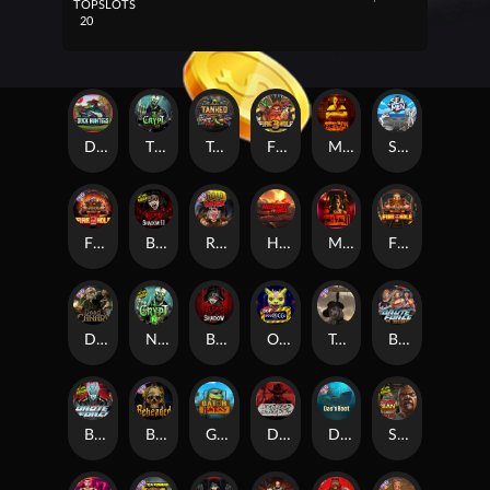
TOP
SLOTS
20
Duck Hunters
The Crypt
Tanked
Fire in the Hole 3
Mental
Seamen
Fire in the Hole 2
Blood & Shadow 2
Road Rage
Highway to Hell
Mental 2
Fire In The Hole xBomb
Dead Canary
Nexus The Crypt
Blood & Shadow
Outsourced
Tombstone RIP
Brute Force: Alien Onslaught
Brute Force
Beheaded
Gator Hunters
Dead, Dead, or Deader
Das xBoot
San Quentin 2: Death Row