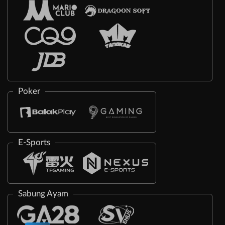
Poker
E-Sports
Sabung Ayam