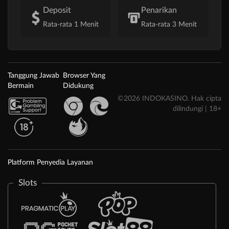
Deposit
Penarikan
Rata-rata 1 Menit
Rata-rata 3 Menit
Tanggung Jawab
Browser Yang
Bermain
Didukung
©2026 INDOKASINO. Hak cipta
dilindungi | 18+
Platform Penyedia Layanan
Slots