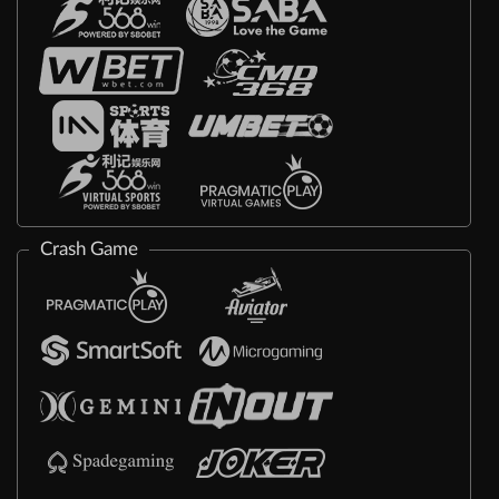
Crash Game