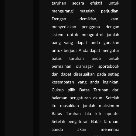
taruhan secara efektif untuk
mengurangi masalah perjudian.
Dengan demikian, kami
menyediakan pengguna dengan
sistem untuk mengontrol jumlah
uang yang dapat anda gunakan
untuk berjudi. Anda dapat mengatur
batas taruhan anda untuk
permainan olahraga/ sportsbook
dan dapat disesuaikan pada setiap
kesempatan yang anda inginkan.
Cukup pilih Batas Taruhan dari
halaman pengaturan akun. Setelah
itu masukkan jumlah maksimum
Batas Taruhan lalu klik update.
Setelah pengaturan Batas Taruhan,
aanda akan menerima