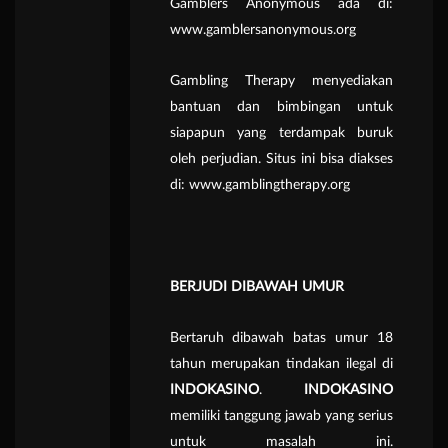
Gamblers Anonymous ada di:
www.gamblersanonymous.org
Gambling Therapy menyediakan
bantuan dan bimbingan untuk
siapapun yang terdampak buruk
oleh perjudian. Situs ini bisa diakses
di:
www.gamblingtherapy.org
BERJUDI DIBAWAH UMUR
Bertaruh dibawah batas umur 18
tahun merupakan tindakan ilegal di
INDOKASINO
.
INDOKASINO
memiliki tanggung jawab yang serius
untuk masalah ini.