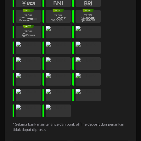
* Selama bank maintenance dan bank offline deposit dan penarikan
tidak dapat diproses