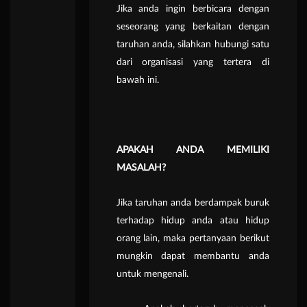
Jika anda ingin berbicara dengan
seseorang yang berkaitan dengan
taruhan anda, silahkan hubungi satu
dari organisasi yang tertera di
bawah ini.
APAKAH ANDA MEMILIKI
MASALAH?
Jika taruhan anda berdampak buruk
terhadap hidup anda atau hidup
orang lain, maka pertanyaan berikut
mungkin dapat membantu anda
untuk mengenali.