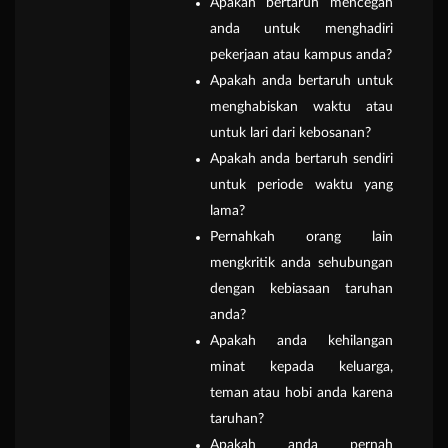
Apakah bertaruh mencegah
anda untuk menghadiri
pekerjaan atau kampus anda?
Apakah anda bertaruh untuk
menghabiskan waktu atau
untuk lari dari kebosanan?
Apakah anda bertaruh sendiri
untuk periode waktu yang
lama?
Pernahkah orang lain
mengkritik anda sehubungan
dengan kebiasaan taruhan
anda?
Apakah anda kehilangan
minat kepada keluarga,
teman atau hobi anda karena
taruhan?
Apakah anda pernah