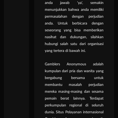
anda jawab 'ya', semakin
menunjukkan bahwa anda memiliki
permasalahan dengan perjudian
anda. Untuk berbicara dengan
seseorang yang bisa memberikan
nasihat dan dukungan, silahkan
hubungi salah satu dari organisasi
yang tertera di bawah ini.
Gamblers Anonymous adalah
kumpulan dari pria dan wanita yang
bergabung bersama untuk
membantu masalah perjudian
mereka masing-masing dan sesama
pemain berat lainnya. Terdapat
perkumpulan regional di seluruh
dunia. Situs Pelayanan internasional