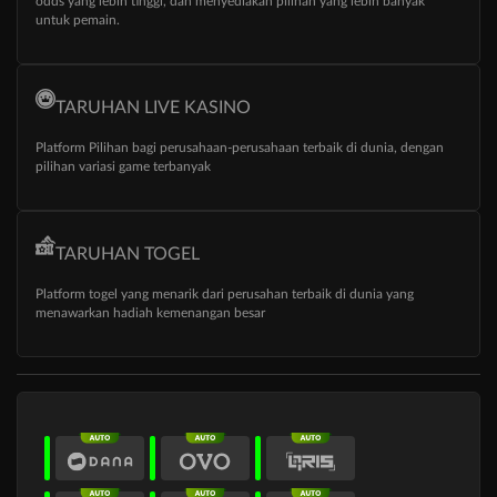
odds yang lebih tinggi, dan menyediakan pilihan yang lebih banyak
untuk pemain.
TARUHAN LIVE KASINO
Platform Pilihan bagi perusahaan-perusahaan terbaik di dunia, dengan
pilihan variasi game terbanyak
TARUHAN TOGEL
Platform togel yang menarik dari perusahan terbaik di dunia yang
menawarkan hadiah kemenangan besar