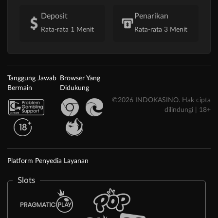
Deposit
Penarikan
Rata-rata 1 Menit
Rata-rata 3 Menit
Tanggung Jawab
Browser Yang
Bermain
Didukung
©2026 INDOKASINO. Hak cipta
dilindungi | 18+
Platform Penyedia Layanan
Slots