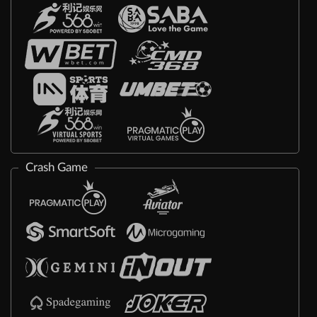
Crash Game