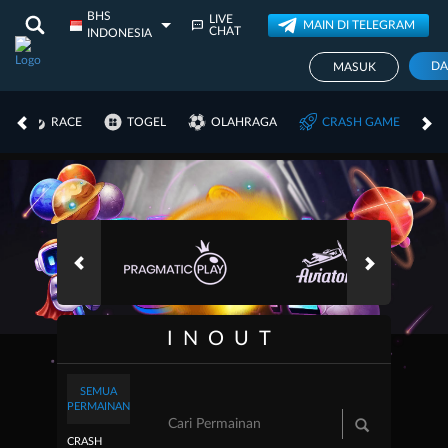
BHS
LIVE
MAIN DI TELEGRAM
CHAT
INDONESIA
DA
MASUK
O
RACE
TOGEL
OLAHRAGA
CRASH GAME
INOUT
SEMUA
PERMAINAN
CRASH