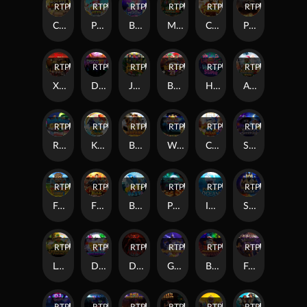
RTP
88%
RTP
80%
RTP
92%
RTP
82%
RTP
95%
RTP
82%
Crazy Bounty: Jackpot
Pinata Fest
Bunny to the Moon
Maya: Elemental Totem 2
Cai Shen Fortune
PUBG2
RTP
93%
RTP
90%
RTP
86%
RTP
94%
RTP
83%
RTP
80%
Xmas Gift Delight
Disco 777
Jumanji Bonanza
BlackJack21
Hungry Slime
Aztec: Bonus Hunt 2 Xmas
RTP
86%
RTP
82%
RTP
90%
RTP
80%
RTP
93%
RTP
90%
Rush Hour Gold
Kingyo Riches
Book of Safari
World Cup Final
Cat & Mouse
Starry Adventure
RTP
84%
RTP
82%
RTP
84%
RTP
80%
RTP
92%
RTP
92%
Football Fever
Fighting Bull
Big Net Bass
Phantom Multiplier
Infinity Ocean
Scale of Heaven: Anubis
RTP
79%
RTP
83%
RTP
88%
RTP
90%
RTP
82%
RTP
91%
Leprechaun’s Fortune
Disco 777 Hold and Win
Dark Ritual
Genie Mystery
Boom of Prosperity
Fantastic Beast