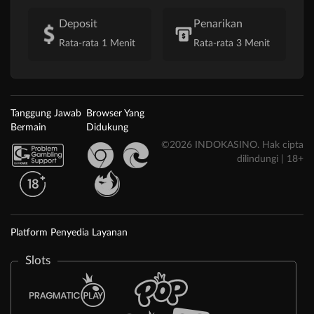
Deposit
Penarikan
Rata-rata 1 Menit
Rata-rata 3 Menit
Tanggung Jawab
Browser Yang
Bermain
Didukung
©2026 INDOKASINO. Hak cipta
dilindungi | 18+
Platform Penyedia Layanan
Slots