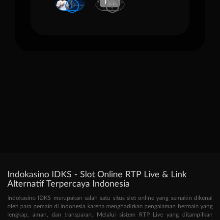
i
i
Indokasino IDKS - Slot Online RTP Live & Link
Alternatif Terpercaya Indonesia
Indokasino IDKS merupakan salah satu situs slot online yang semakin dikenal
oleh para pemain di Indonesia karena menghadirkan pengalaman bermain yang
lengkap, aman, dan transparan. Melalui sistem RTP Live yang ditampilkan