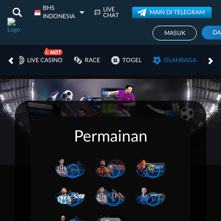
BHS
LIVE
MAIN DI TELEGRAM
CHAT
INDONESIA
DA
MASUK
TS
LIVE CASINO
RACE
TOGEL
OLAHRAGA
Permainan
i
i
i
i
i
i