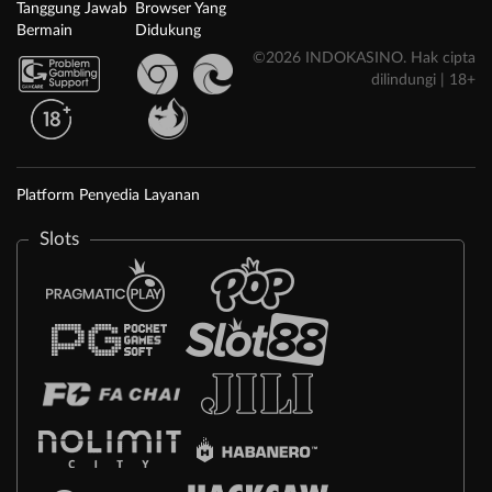
Tanggung Jawab
Browser Yang
Bermain
Didukung
©2026 INDOKASINO. Hak cipta
dilindungi | 18+
Platform Penyedia Layanan
Slots