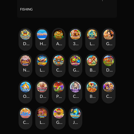
FISHING
Dragon Palace Fishing
Happy Fish
Aztec Treasure
3 Gods Fishing
Let's Enhance
Goddess or Crash
Ninja Fishing
Let's Shoot
Crazy Orb
Golden Zuma
Big Hammer
Dino Hunter
Ocean Lord
Dessert Party
Plants vs. Dinos
Crazy Bartender
Bingo Fishing
Conqueror's Treasure
Cat Fishing
Lion's Orb
Gods Slash Fish
Jump & Jump