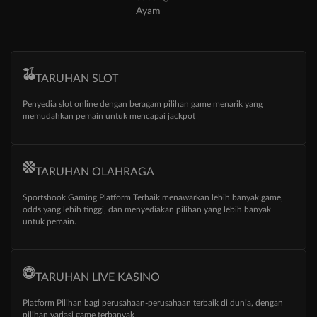
Ayam
TARUHAN SLOT
Penyedia slot online dengan beragam pilihan game menarik yang
memudahkan pemain untuk mencapai jackpot
TARUHAN OLAHRAGA
Sportsbook Gaming Platform Terbaik menawarkan lebih banyak game,
odds yang lebih tinggi, dan menyediakan pilihan yang lebih banyak
untuk pemain.
TARUHAN LIVE KASINO
Platform Pilihan bagi perusahaan-perusahaan terbaik di dunia, dengan
pilihan variasi game terbanyak