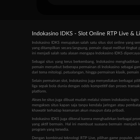
Indokasino IDKS - Slot Online RTP Live & Li
Indokasino IDKS merupakan salah satu situs slot online yang s
yang ditampilkan secara langsung, pemain dapat melihat tingkat
ini menjadi salah satu alasan mengapa Indokasino IDKS dipercaya 
Sebagai situs yang terus berkembang, Indokasino menghadirkan b
pemain menyebut beberapa permainan di Indokasino sebagai game 
dari tema mitologi, petualangan, hingga permainan klasik, pemai
Selain permainan slot, Indokasino juga menyediakan berbagai pi
liga sepak bola dunia dengan odds kompetitif dan proses transak
platform.
Akses ke situs juga dibuat mudah melalui sistem indokasino login 
mengakses situs kapan saja tanpa kendala jaringan atau pembat
khawatir terhadap keamanan akun maupun data pribadi.
Indokasino IDKS juga dikenal karena menghadirkan berbagai prom
yang aktif bermain. Hal ini membuat suasana bermain menjadi 
program yang tersedia.
Dengan kombinasi teknologi RTP Live, pilihan game populer, siste