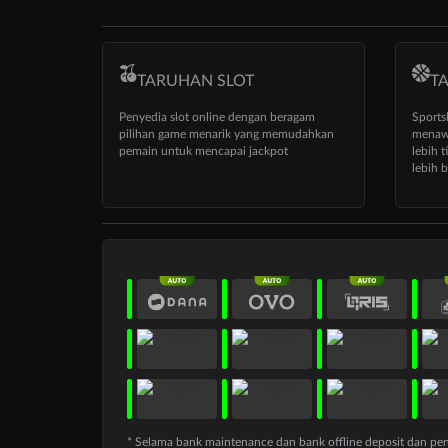
TARUHAN SLOT
T
Penyedia slot online dengan beragam
Sports
pilihan game menarik yang memudahkan
menawa
pemain untuk mencapai jackpot
lebih 
lebih 
* Selama bank maintenance dan bank offline deposit dan pen