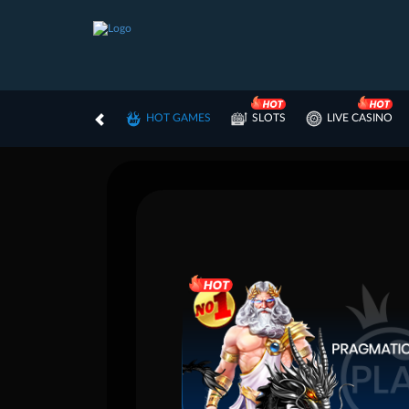
HOT GAMES
SLOTS
LIVE CASINO