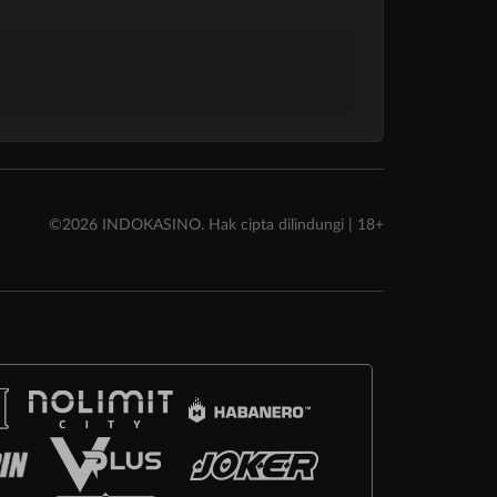
©2026 INDOKASINO. Hak cipta dilindungi | 18+