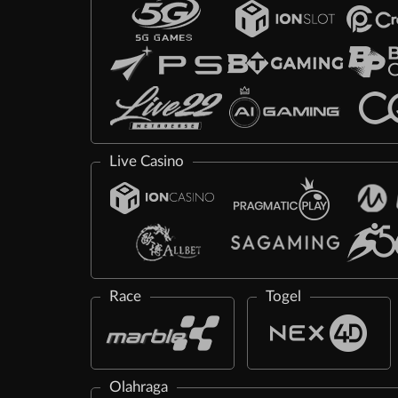
Live Casino
Race
Togel
Olahraga