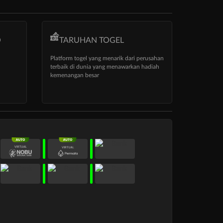
O
TARUHAN TOGEL
Platform togel yang menarik dari perusahan
terbaik di dunia yang menawarkan hadiah
kemenangan besar