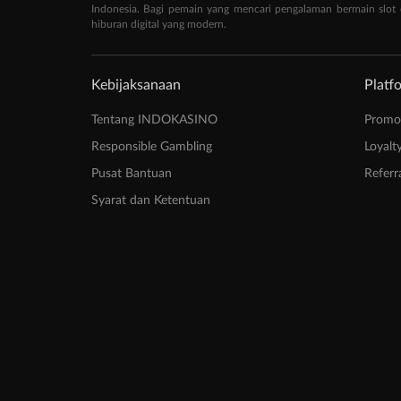
Indonesia. Bagi pemain yang mencari pengalaman bermain slot
hiburan digital yang modern.
Kebijaksanaan
Platf
Tentang INDOKASINO
Promo
Responsible Gambling
Loyalt
Pusat Bantuan
Referr
Syarat dan Ketentuan