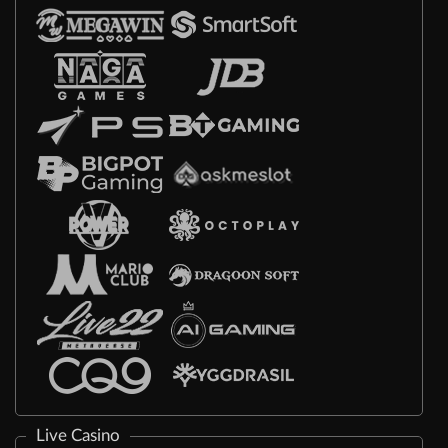
Live Casino