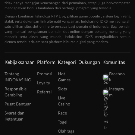
tidak hanya mengejar kemenangan dari permainan, tetapi juga berkesempatan
mendapatkan bonus tambahan dari berbagai program yang tersedia.
Dengan kombinasi teknologi RTP Live, pilihan game populer, sistem login yang
stabil, serta dukungan link alternatif yang aman, Indokasino IDKS menjadi salah
satu pilihan situs slot online terpercaya bagi pemain di Indonesia. Bagi pemain
yang mencari pengalaman bermain slot online dengan peluang menang yang
menarik serta akses yang mudah, Indokasino IDKS menghadirkan semua
elemen tersebut dalam satu platform hiburan digital yang modern.
Kebijaksanaan
Platform
Kategori
Dukungan
Komunitas
Tentang
Promosi
Hot
Faceboo
INDOKASINO
Games
k
Loyalty
Responsible
Slots
Instagra
Referral
Gambling
m
Live
Pusat Bantuan
Casino
Syarat dan
Race
Ketentuan
Togel
Olahraga