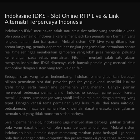
Indokasino IDKS - Slot Online RTP Live & Link
Alternatif Terpercaya Indonesia
Indokasino IDKS merupakan salah satu situs slot online yang semakin dikenal
oleh para pemain di Indonesia karena menghadirkan pengalaman bermain yang
lengkap, aman, dan transparan. Melalui sistem RTP Live yang ditampilkan
secara langsung, pemain dapat melihat tingkat pengembalian permainan secara
real time sehingga memberikan gambaran yang lebih jelas mengenai peluang
kemenangan pada setiap permainan. Fitur ini menjadi salah satu alasan
mengapa Indokasino IDKS dipercaya oleh banyak pemain yang mencari situs
slot online dengan sistem yang terbuka dan fair.
Sebagai situs yang terus berkembang, Indokasino menghadirkan berbagai
pilihan permainan slot dari provider populer yang dikenal memiliki kualitas
grafis tinggi serta mekanisme permainan yang menarik. Banyak pemain
menyebut beberapa permainan di Indokasino sebagai game gacor karena
memiliki potensi kemenangan yang stabil ketika dimainkan dengan strategi yang
tepat. Dengan variasi tema permainan yang luas, mulai dari tema mitologi,
petualangan, hingga permainan klasik, pemain dapat merasakan pengalaman
bermain slot yang tidak monoton setiap harinya.
Selain permainan slot, Indokasino juga menyediakan berbagai pilihan taruhan
bola yang dapat dimainkan oleh para penggemar olahraga. Melalui sistem
Indokasino bola, pemain dapat memasang taruhan pada berbagai liga sepak
bola dunia dengan odds kompetitif dan proses transaksi yang cepat. Kombinasi