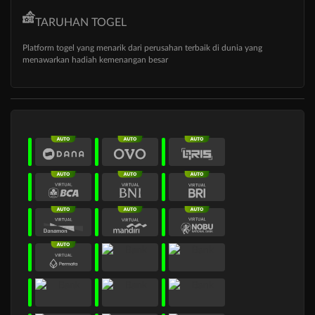
TARUHAN TOGEL
Platform togel yang menarik dari perusahan terbaik di dunia yang
menawarkan hadiah kemenangan besar