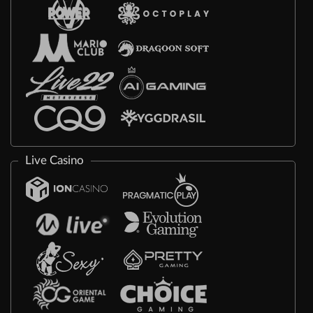
Live Casino