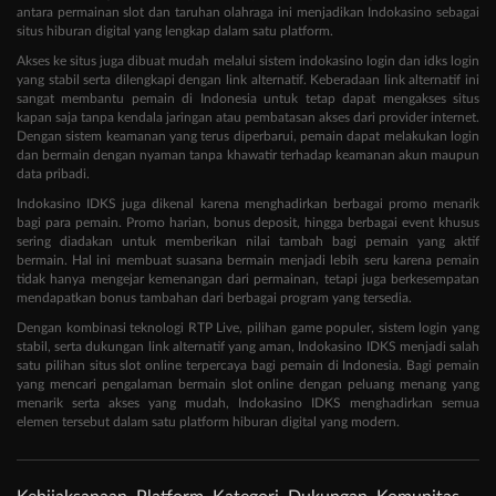
antara permainan slot dan taruhan olahraga ini menjadikan Indokasino sebagai
situs hiburan digital yang lengkap dalam satu platform.
Akses ke situs juga dibuat mudah melalui sistem indokasino login dan idks login
yang stabil serta dilengkapi dengan link alternatif. Keberadaan link alternatif ini
sangat membantu pemain di Indonesia untuk tetap dapat mengakses situs
kapan saja tanpa kendala jaringan atau pembatasan akses dari provider internet.
Dengan sistem keamanan yang terus diperbarui, pemain dapat melakukan login
dan bermain dengan nyaman tanpa khawatir terhadap keamanan akun maupun
data pribadi.
Indokasino IDKS juga dikenal karena menghadirkan berbagai promo menarik
bagi para pemain. Promo harian, bonus deposit, hingga berbagai event khusus
sering diadakan untuk memberikan nilai tambah bagi pemain yang aktif
bermain. Hal ini membuat suasana bermain menjadi lebih seru karena pemain
tidak hanya mengejar kemenangan dari permainan, tetapi juga berkesempatan
mendapatkan bonus tambahan dari berbagai program yang tersedia.
Dengan kombinasi teknologi RTP Live, pilihan game populer, sistem login yang
stabil, serta dukungan link alternatif yang aman, Indokasino IDKS menjadi salah
satu pilihan situs slot online terpercaya bagi pemain di Indonesia. Bagi pemain
yang mencari pengalaman bermain slot online dengan peluang menang yang
menarik serta akses yang mudah, Indokasino IDKS menghadirkan semua
elemen tersebut dalam satu platform hiburan digital yang modern.