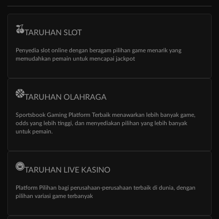
TARUHAN SLOT
Penyedia slot online dengan beragam pilihan game menarik yang
memudahkan pemain untuk mencapai jackpot
TARUHAN OLAHRAGA
Sportsbook Gaming Platform Terbaik menawarkan lebih banyak game,
odds yang lebih tinggi, dan menyediakan pilihan yang lebih banyak
untuk pemain.
TARUHAN LIVE KASINO
Platform Pilihan bagi perusahaan-perusahaan terbaik di dunia, dengan
pilihan variasi game terbanyak