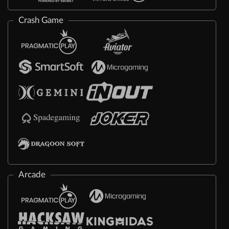
Crash Game
Arcade