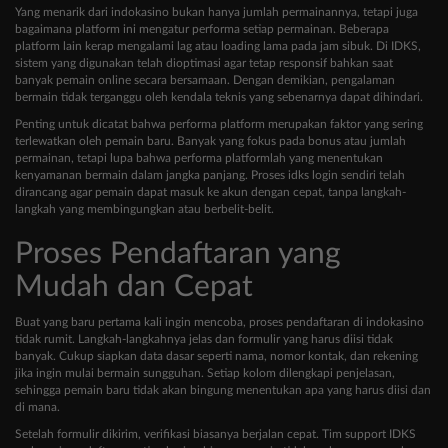
Yang menarik dari indokasino bukan hanya jumlah permainannya, tetapi juga
bagaimana platform ini mengatur performa setiap permainan. Beberapa
platform lain kerap mengalami lag atau loading lama pada jam sibuk. Di IDKS,
sistem yang digunakan telah dioptimasi agar tetap responsif bahkan saat
banyak pemain online secara bersamaan. Dengan demikian, pengalaman
bermain tidak terganggu oleh kendala teknis yang sebenarnya dapat dihindari.
Penting untuk dicatat bahwa performa platform merupakan faktor yang sering
terlewatkan oleh pemain baru. Banyak yang fokus pada bonus atau jumlah
permainan, tetapi lupa bahwa performa platformlah yang menentukan
kenyamanan bermain dalam jangka panjang. Proses idks login sendiri telah
dirancang agar pemain dapat masuk ke akun dengan cepat, tanpa langkah-
langkah yang membingungkan atau berbelit-belit.
Proses Pendaftaran yang
Mudah dan Cepat
Buat yang baru pertama kali ingin mencoba, proses pendaftaran di indokasino
tidak rumit. Langkah-langkahnya jelas dan formulir yang harus diisi tidak
banyak. Cukup siapkan data dasar seperti nama, nomor kontak, dan rekening
jika ingin mulai bermain sungguhan. Setiap kolom dilengkapi penjelasan,
sehingga pemain baru tidak akan bingung menentukan apa yang harus diisi dan
di mana.
Setelah formulir dikirim, verifikasi biasanya berjalan cepat. Tim support IDKS