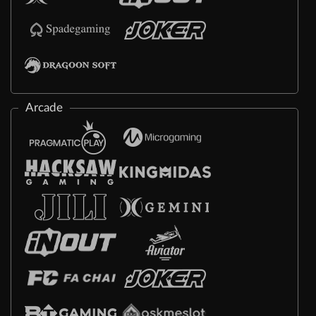
Arcade