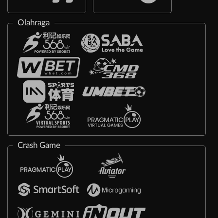
Olahraga
Crash Game