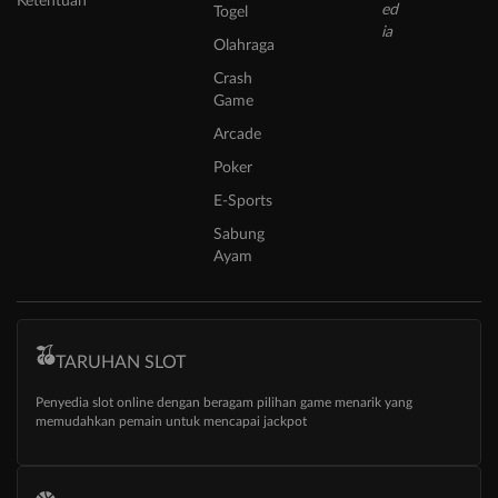
Ketentuan
Togel
Olahraga
Crash
Game
Arcade
Poker
E-Sports
Sabung
Ayam
TARUHAN SLOT
Penyedia slot online dengan beragam pilihan game menarik yang
memudahkan pemain untuk mencapai jackpot