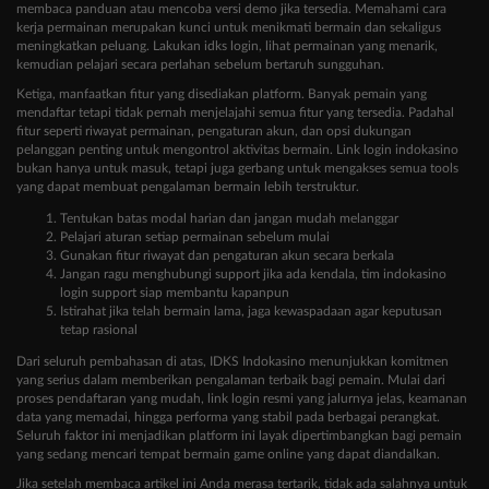
membaca panduan atau mencoba versi demo jika tersedia. Memahami cara
kerja permainan merupakan kunci untuk menikmati bermain dan sekaligus
meningkatkan peluang. Lakukan idks login, lihat permainan yang menarik,
kemudian pelajari secara perlahan sebelum bertaruh sungguhan.
Ketiga, manfaatkan fitur yang disediakan platform. Banyak pemain yang
mendaftar tetapi tidak pernah menjelajahi semua fitur yang tersedia. Padahal
fitur seperti riwayat permainan, pengaturan akun, dan opsi dukungan
pelanggan penting untuk mengontrol aktivitas bermain. Link login indokasino
bukan hanya untuk masuk, tetapi juga gerbang untuk mengakses semua tools
yang dapat membuat pengalaman bermain lebih terstruktur.
Tentukan batas modal harian dan jangan mudah melanggar
Pelajari aturan setiap permainan sebelum mulai
Gunakan fitur riwayat dan pengaturan akun secara berkala
Jangan ragu menghubungi support jika ada kendala, tim indokasino
login support siap membantu kapanpun
Istirahat jika telah bermain lama, jaga kewaspadaan agar keputusan
tetap rasional
Dari seluruh pembahasan di atas, IDKS Indokasino menunjukkan komitmen
yang serius dalam memberikan pengalaman terbaik bagi pemain. Mulai dari
proses pendaftaran yang mudah, link login resmi yang jalurnya jelas, keamanan
data yang memadai, hingga performa yang stabil pada berbagai perangkat.
Seluruh faktor ini menjadikan platform ini layak dipertimbangkan bagi pemain
yang sedang mencari tempat bermain game online yang dapat diandalkan.
Jika setelah membaca artikel ini Anda merasa tertarik, tidak ada salahnya untuk