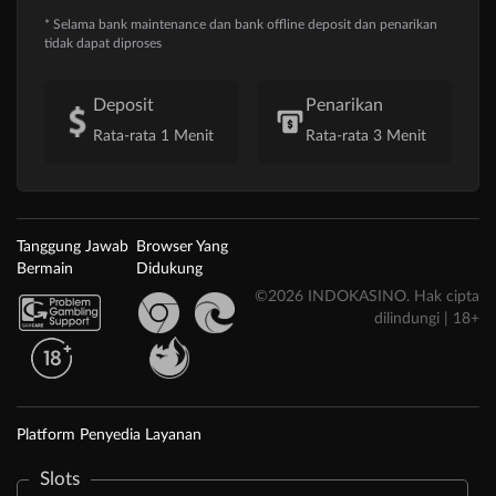
* Selama bank maintenance dan bank offline deposit dan penarikan
tidak dapat diproses
Deposit
Penarikan
Rata-rata 1 Menit
Rata-rata 3 Menit
Tanggung Jawab
Browser Yang
Bermain
Didukung
©2026 INDOKASINO. Hak cipta
dilindungi | 18+
Platform Penyedia Layanan
Slots