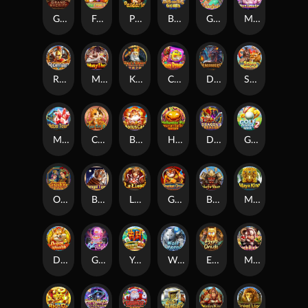
Grand Sheriff
Farm Family
Pandaria
Booming Gems
Golden Snake
More Beauties
Roman
Muay Thai
King's Sword
Candy Dynasty
Dragonburst
Stone Hominid
Midas Touch
Coin Cat 2
Bonus Cat
Halloween Win
Dragon's Treasure
Golf 2
Overlord & Concubine
Bengal Tiger
LU LING QI
Greatest Circus
Bakufu Shogun
Maya King
Doggy Wealth
Get High
You Will Win
Wolf Legend
Egypt Oracle
Much Richer