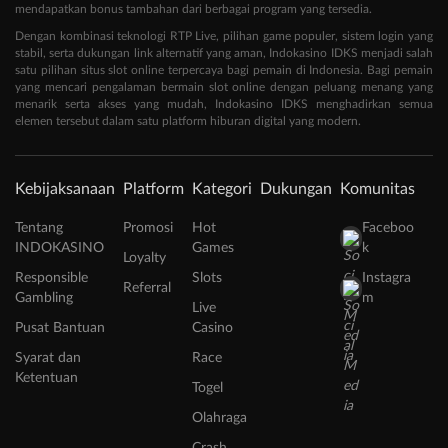
mendapatkan bonus tambahan dari berbagai program yang tersedia.
Dengan kombinasi teknologi RTP Live, pilihan game populer, sistem login yang
stabil, serta dukungan link alternatif yang aman, Indokasino IDKS menjadi salah
satu pilihan situs slot online terpercaya bagi pemain di Indonesia. Bagi pemain
yang mencari pengalaman bermain slot online dengan peluang menang yang
menarik serta akses yang mudah, Indokasino IDKS menghadirkan semua
elemen tersebut dalam satu platform hiburan digital yang modern.
Kebijaksanaan
Platform
Kategori
Dukungan
Komunitas
Tentang
Promosi
Hot
Faceboo
INDOKASINO
Games
k
Loyalty
Responsible
Slots
Instagra
Referral
Gambling
m
Live
Pusat Bantuan
Casino
Syarat dan
Race
Ketentuan
Togel
Olahraga