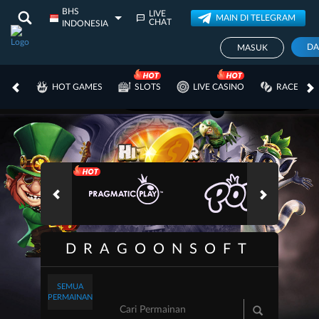
BHS
LIVE
MAIN DI TELEGRAM
CHAT
INDONESIA
DA
MASUK
IDR
UPDATING
HOT GAMES
SLOTS
LIVE CASINO
RACE
DRAGOONSOFT
SEMUA
PERMAINAN