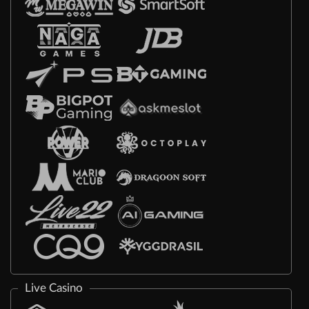
Live Casino