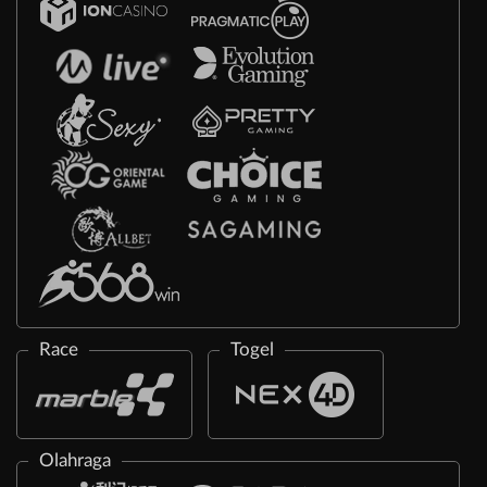
Race
Togel
Olahraga